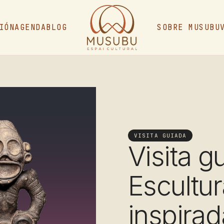
IÓN
AGENDA
BLOG
SOBRE MUSUBU
VISITA GUIADA
Visita g
Escultu
inspirad