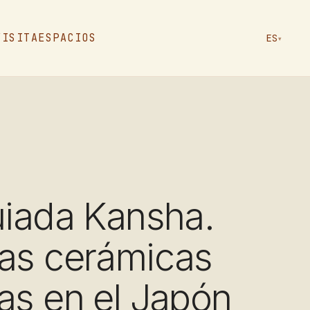
VISITA
ESPACIOS
ES
▾
uiada Kansha.
ras cerámicas
as en el Japón