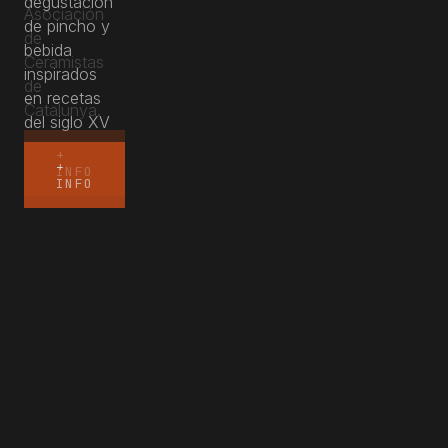
Asociación
de
Ceramistas
de
Catalunya.
+
INFO