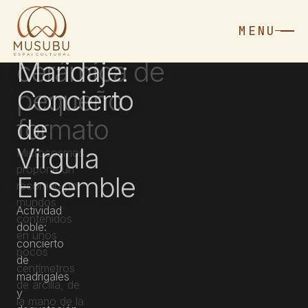
Microcosmos.
MENU
Exposición
cerámica de
pequeño
formato
Microcosmos
propone un
recorrido por
mundos
contenidos
en unos
pocos
centímetros
de arcilla, de
la mano de la