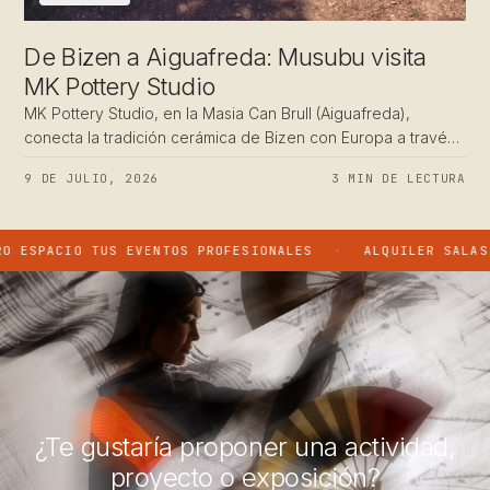
De Bizen a Aiguafreda: Musubu visita
MK Pottery Studio
MK Pottery Studio, en la Masia Can Brull (Aiguafreda),
conecta la tradición cerámica de Bizen con Europa a través
de hornos de leña y aprendizaje inmersivo.
9 DE JULIO, 2026
3 MIN DE LECTURA
O TUS EVENTOS PROFESIONALES
·
ALQUILER SALAS Y SERVI
¿Te gustaría proponer una actividad,
proyecto o exposición?