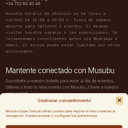
+34 722 60 40 46
Nuestro horario de atención es de lunes a
viernes de 16:00 a 20:00 h. Fines de semana
abierto para talleres y eventos. Si deseas
visitar nuestro espacio o las exposiciones, te
recomendamos consultarnos antes vía WhatsApp o
email, el acceso puede estar limitado por otras
actividades.
Mantente conectado con Musubu
Suscríbete a nuestro boletín para estar al día de eventos,
talleres y todo lo relacionado con Musubu. ¡Únete a nuestra
comunidad!
Gestionar consentimiento
Musubu Espai Cultural utiliza cookies para mejorar el sitio y analizar la
navegación. Puedes aceptar o configurar tus preferencias.