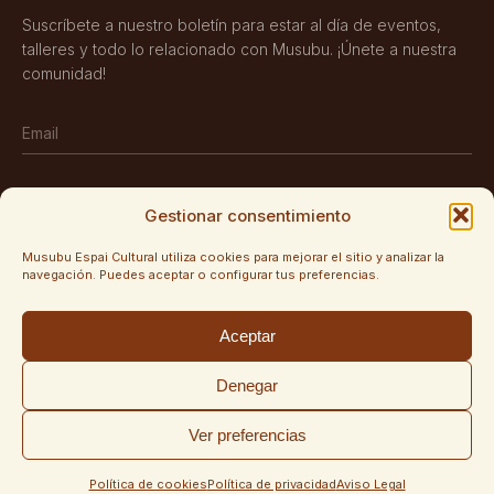
Suscríbete a nuestro boletín para estar al día de eventos,
talleres y todo lo relacionado con Musubu. ¡Únete a nuestra
comunidad!
Gestionar consentimiento
SUSCRIBIRSE
Musubu Espai Cultural utiliza cookies para mejorar el sitio y analizar la
navegación. Puedes aceptar o configurar tus preferencias.
SÍGUENOS
Aceptar
Instagram
Denegar
Ver preferencias
POLÍTICA DE PRIVACIDAD
POLÍTICA DE COOKIES
AVISO LEGAL
© MUSUBU
Política de cookies
Política de privacidad
Aviso Legal