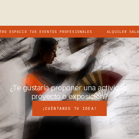
 TUS EVENTOS PROFESIONALES
·
ALQUILER SALAS Y SERVIC
¿Te gustaría proponer una actividad,
proyecto o exposición?
¡CUÉNTANOS TU IDEA!