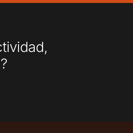
tividad,
n?