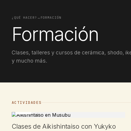
¿QUÉ HACER?
→
FORMACIÓN
Formación
Clases, talleres y cursos de cerámica, shodo, ik
y mucho más.
ACTIVIDADES
CLASE
Clases de Aikishintaiso con Yukyko