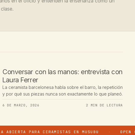
anos en el oficio y entienden la enseñanza como un
clase.
ENTREVISTAS
Conversar con las manos: entrevista con
Laura Ferrer
La ceramista barcelonesa habla sobre el barro, la repetición
y por qué sus piezas nunca son exactamente lo que planeó.
6 DE MARZO, 2026
2 MIN DE LECTURA
RTA PARA CERAMISTAS EN MUSUBU
OPEN CALL →
·