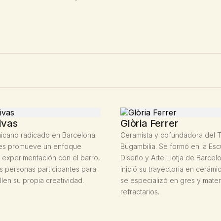
ivas
Glòria Ferrer
nicano radicado en Barcelona.
Ceramista y cofundadora del T
eres promueve un enfoque
Bugambilia. Se formó en la Es
 experimentación con el barro,
Diseño y Arte Llotja de Barce
s personas participantes para
inició su trayectoria en cerámi
len su propia creatividad.
se especializó en gres y mater
refractarios.