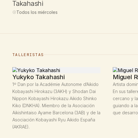
Takahashi
Todos los miércoles
TALLERISTAS
Yukyko Takahashi
Miguel R
1º Dan por la Académie Autonome d’Aikido
Artista domi
Kobayashi Hirokazu (3AKH) y Shodan Dai
En sus tall
Nippon Kobayashi Hirokazu Aikido Shinko
cercano y la
Kiko (DNKHA). Miembro de la Asociación
guiando a la
Aikishintaiso Ayame Barcelona (3AB) y de la
que desarrol
Asociación Kobayashi Ryu Aikido España
(AKRAE).