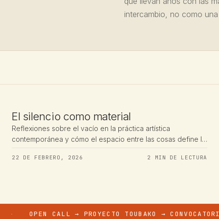
que llevan años con las m
intercambio, no como una 
REFLEXIONES
El silencio como material
Reflexiones sobre el vacío en la práctica artística
contemporánea y cómo el espacio entre las cosas define la
obra tanto como la obra misma.
22 DE FEBRERO, 2026
2 MIN DE LECTURA
OPEN CALL → PROYECTO TOUBAKO → CONVOCATORIA ABIE