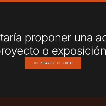
taría proponer una ac
royecto o exposició
¡CUÉNTANOS TU IDEA!