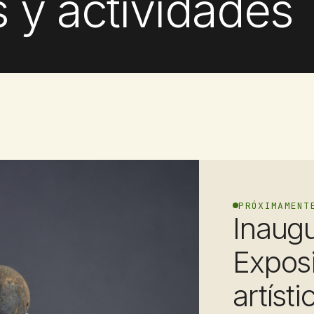
 y actividades
PRÓXIMAMENT
Inaug
Exposi
artíst