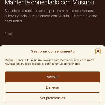
Mantente conectado con Musubu
Suscríbete a nuestro boletín para estar al día de eventos,
talleres y todo lo relacionado con Musubu. ¡Únete a nuestra
comunidad!
Gestionar consentimiento
SUSCRIBIRSE
Musubu Espai Cultural utiliza cookies para mejorar el sitio y analizar la
navegación. Puedes aceptar o configurar tus preferencias.
SÍGUENOS
Aceptar
Instagram
Denegar
Ver preferencias
POLÍTICA DE PRIVACIDAD
POLÍTICA DE COOKIES
AVISO LEGAL