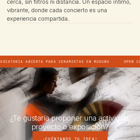
cerca, sin filtros ni distancia. Un espacio íntimo,
vibrante, donde cada concierto es una
experiencia compartida.
OCATORIA ABIERTA PARA CERAMISTAS EN MUSUBU
·
OPEN CAL
¿Te gustaría proponer una actividad,
proyecto o exposición?
¡CUÉNTANOS TU IDEA!