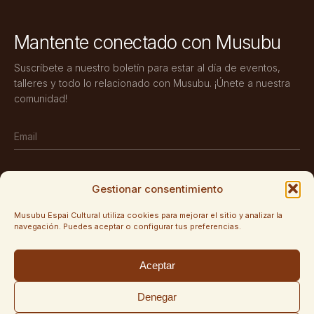
Mantente conectado con Musubu
Suscríbete a nuestro boletín para estar al día de eventos,
talleres y todo lo relacionado con Musubu. ¡Únete a nuestra
comunidad!
Gestionar consentimiento
SUSCRIBIRSE
Musubu Espai Cultural utiliza cookies para mejorar el sitio y analizar la
navegación. Puedes aceptar o configurar tus preferencias.
SÍGUENOS
Aceptar
Instagram
Denegar