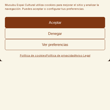
proyecto o exposición?
Musubu Espai Cultural utiliza cookies para mejorar el sitio y analizar la
navegación. Puedes aceptar o configurar tus preferencias.
¡CUÉNTANOS TU IDEA!
Aceptar
Denegar
Ver preferencias
Política de cookies
Política de privacidad
Aviso Legal
Musubu Espai Cultural
Carrer Rodríguez, 3