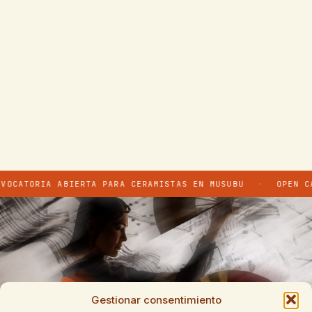
OCATORIA ABIERTA PARA CERAMISTAS EN MUSUBU
·
OPEN CA
Gestionar consentimiento
¿Te gustaría proponer una actividad,