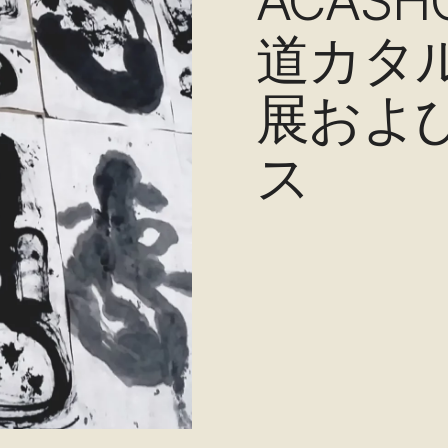
ACAS
道カタ
展およ
ス