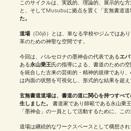
このサイクルは、実践的、理論的、展示的な方
と、そしてMusubuに拠点を置く「玄無書道
た。
道場
（Dōjō）とは、単なる学校やジムではあ
革のための神聖な空間です。
今回は、バルセロナの墨神会の代表である
エバ
ある
永山乗王
氏の指導による、書道のための空
を統合した古来の芸術的・精神的規律であり、
は内面の状態を可視化し、形式的な結果を超え
玄無書道道場は、書道の道に関心を持つすべての
生しました。
書道家であり師範である永山乗
「墨神会」の一員として活動するために、この
道場は継続的なワークスペースとして構想され