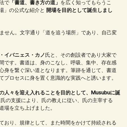
法で
「書道、書き方の道」
を広く知ってもらうこ
道場」の公式な紹介と
開場を目的として誕生しまし
りません。文字通り「道を追う場所」であり、自己変
・イバニェス・カノ
氏と、その創設者であり大家で
間です。書道は、身のこなし、呼吸、集中、存在感
心身を繋ぐ深い道となります。筆跡を通じて、書道
てプロセスに身を置く意識的な実践へと誘います。
人々を迎え入れることを目的として、Musubuに誕
王氏の支援により、氏の教えに従い、氏の主宰する
道場を立ち上げました。
ており、規律として、また時間をかけて持続される