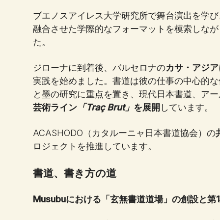
ブエノスアイレス大学研究所で舞台演出を学び
融合させた学際的なフォーマットを模索しなが
た。
ジローナに到着後、バルセロナの
カサ・アジア
実践を始めました。書道は彼の仕事の中心的な
と墨の研究に重点を置き、現代日本書道、アー
芸術ライン
「Traç Brut」
を展開
しています。
ACASHODO（カタルーニャ日本書道協会）の
ロジェクトを推進しています。
書道、書き方の道
Musubuにおける「玄無書道道場」の創設と第