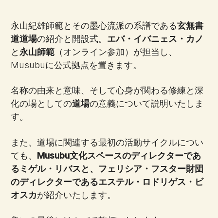
永山紀雄師範とその墨心流派の系譜である
玄無書
道道場
の紹介と開設式。
エバ・イバニェス・カノ
と
永山師範
（オンライン参加）が担当し、
Musubuに公式拠点を置きます。
名称の由来と意味、そして心身が関わる修練と深
化の場としての
道場
の意義について説明いたしま
す。
また、道場に関連する最初の活動サイクルについ
ても、
Musubu文化スペースのディレクターであ
るミゲル・リバスと、フェリシア・フスター財団
のディレクターであるエステル・ロドリゲス・ビ
オスカ
が紹介いたします。