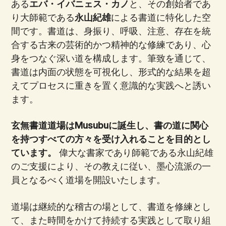
ある
エバ・イバニェス・カノ
と、その創始者であ
り大師範である
永山紀雄
による書道に特化した空
間です。書道は、身振り、呼吸、注意、存在を統
合する古来の芸術的かつ精神的な修練であり、心
身をつなぐ深い道を構成します。筆致を通じて、
書道は内面の状態を可視化し、形式的な結果を超
えてプロセスに重きを置く意識的な実践へと誘い
ます。
玄無書道道場はMusubuに誕生し、書の道に関心
を持つすべての方々を受け入れることを目的とし
ています。
偉大な書家であり師範である永山紀雄
のご支援により、その教えに従い、墨心流派の一
員となるべく道場を開設いたします。
道場は継続的な稽古の場として、書道を修練とし
て、また時間をかけて持続する実践として取り組