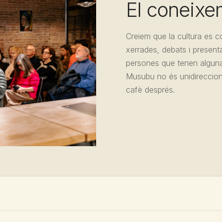
El coneixe
Creiem que la cultura es c
xerrades, debats i presen
persones que tenen alguna 
Musubu no és unidirecciona
cafè després.