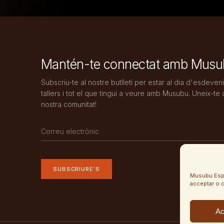
Mantén-te connectat amb Mus
Subscriu-te al nostre butlletí per estar al dia d'esdeven
tallers i tot el que tingui a veure amb Musubu. Uneix-te 
nostra comunitat!
SUBSCRIURE'S
Musubu Espai 
acceptar o c
Ac