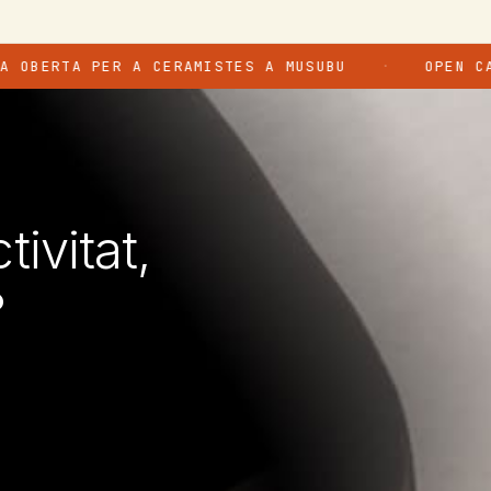
A PER A CERAMISTES A MUSUBU
OPEN CALL → P
·
ivitat,
?