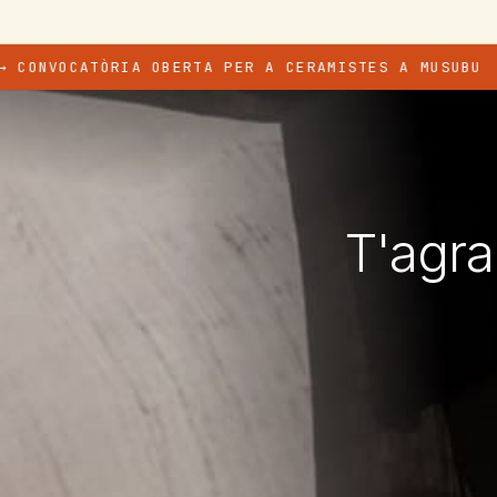
CATÒRIA OBERTA PER A CERAMISTES A MUSUBU
O
·
T'agra