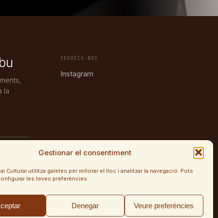
ubu
SEGUEIX-NOS
Instagram
iments,
a la
Gestionar el consentiment
Cultural utilitza galetes per millorar el lloc i analitzar la navegació. Pots
onfigurar les teves preferències.
ceptar
Denegar
Veure preferències